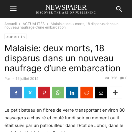
NEWSPAPER
DISCOVER THE ART OF PUBLISHING
Accueil
ACTUALITÉS
Malaisie: deux morts, 18 disparus dans un
nouveau naufrage d’une embarcation
ACTUALITÉS
Malaisie: deux morts, 18
disparus dans un nouveau
naufrage d’une embarcation
326
0
Par
-
15 juillet 2014
Le petit bateau en fibres de verre transportant environ 80
passagers a chaviré et coulé lundi soir au moment où il
était suivi par un patrouilleur dans l’Etat de Johor, dans le