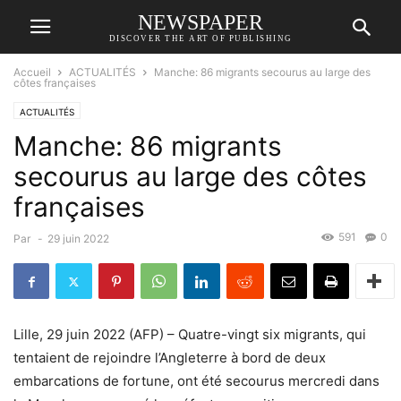
NEWSPAPER
DISCOVER THE ART OF PUBLISHING
Accueil
ACTUALITÉS
Manche: 86 migrants secourus au large des
côtes françaises
ACTUALITÉS
Manche: 86 migrants
secourus au large des côtes
françaises
591
0
Par
-
29 juin 2022
Lille, 29 juin 2022 (AFP) – Quatre-vingt six migrants, qui
tentaient de rejoindre l’Angleterre à bord de deux
embarcations de fortune, ont été secourus mercredi dans