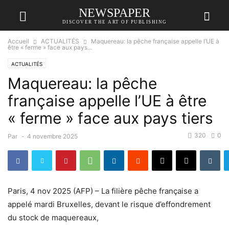
NEWSPAPER
DISCOVER THE ART OF PUBLISHING
Accueil
ACTUALITÉS
Maquereau: la pêche française appelle l’UE à
être « ferme » face aux pays...
ACTUALITÉS
Maquereau: la pêche
française appelle l’UE à être
« ferme » face aux pays tiers
320
0
Par
-
4 novembre 2025
Paris, 4 nov 2025 (AFP) – La filière pêche française a
appelé mardi Bruxelles, devant le risque d’effondrement
du stock de maquereaux,