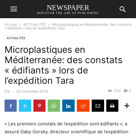
NEWSPAPER
DISCOVER THE ART OF PUBLISHING
Accueil
ACTUALITÉS
Microplastiques en Méditerranée: des constats
« édifiants » lors de l’expédition Tara
ACTUALITÉS
Microplastiques en
Méditerranée: des constats
« édifiants » lors de
l’expédition Tara
333
0
Par
-
22 novembre 2014
« Les premiers constats de l’expédition sont édifiants », a
assuré Gaby Gorsky, directeur scientifique de l’expédition