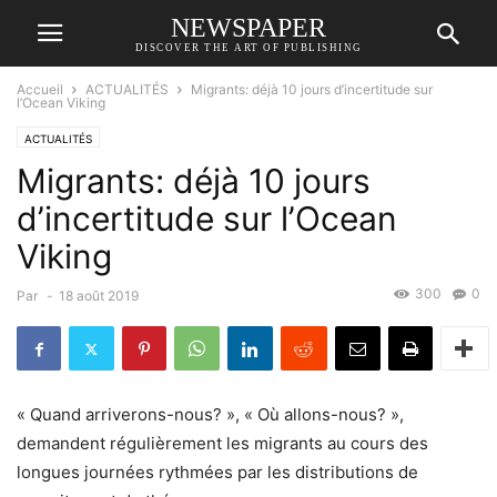
NEWSPAPER
DISCOVER THE ART OF PUBLISHING
Accueil
ACTUALITÉS
Migrants: déjà 10 jours d’incertitude sur
l’Ocean Viking
ACTUALITÉS
Migrants: déjà 10 jours
d’incertitude sur l’Ocean
Viking
300
0
Par
-
18 août 2019
« Quand arriverons-nous? », « Où allons-nous? »,
demandent régulièrement les migrants au cours des
longues journées rythmées par les distributions de