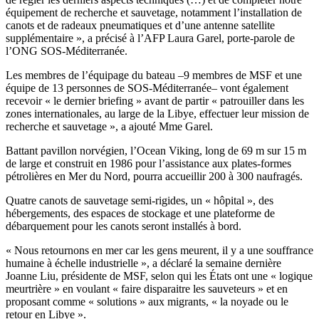
équipement de recherche et sauvetage, notamment l’installation de
canots et de radeaux pneumatiques et d’une antenne satellite
supplémentaire », a précisé à l’AFP Laura Garel, porte-parole de
l’ONG SOS-Méditerranée.
Les membres de l’équipage du bateau –9 membres de MSF et une
équipe de 13 personnes de SOS-Méditerranée– vont également
recevoir « le dernier briefing » avant de partir « patrouiller dans les
zones internationales, au large de la Libye, effectuer leur mission de
recherche et sauvetage », a ajouté Mme Garel.
Battant pavillon norvégien, l’Ocean Viking, long de 69 m sur 15 m
de large et construit en 1986 pour l’assistance aux plates-formes
pétrolières en Mer du Nord, pourra accueillir 200 à 300 naufragés.
Quatre canots de sauvetage semi-rigides, un « hôpital », des
hébergements, des espaces de stockage et une plateforme de
débarquement pour les canots seront installés à bord.
« Nous retournons en mer car les gens meurent, il y a une souffrance
humaine à échelle industrielle », a déclaré la semaine dernière
Joanne Liu, présidente de MSF, selon qui les États ont une « logique
meurtrière » en voulant « faire disparaitre les sauveteurs » et en
proposant comme « solutions » aux migrants, « la noyade ou le
retour en Libye ».