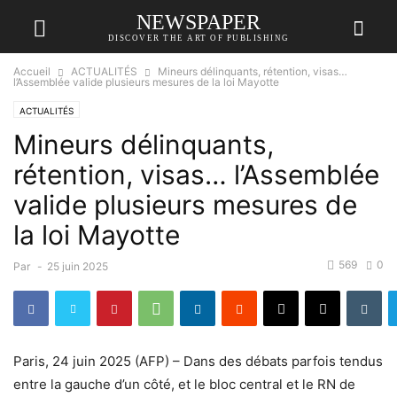
NEWSPAPER
DISCOVER THE ART OF PUBLISHING
Accueil
ACTUALITÉS
Mineurs délinquants, rétention, visas…
l’Assemblée valide plusieurs mesures de la loi Mayotte
ACTUALITÉS
Mineurs délinquants,
rétention, visas… l’Assemblée
valide plusieurs mesures de
la loi Mayotte
569
0
Par
-
25 juin 2025
Paris, 24 juin 2025 (AFP) – Dans des débats parfois tendus
entre la gauche d’un côté, et le bloc central et le RN de