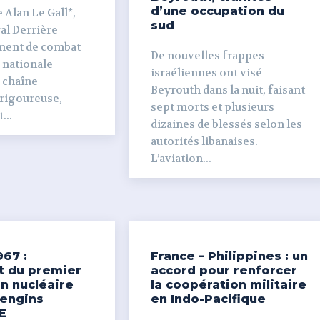
d’une occupation du
 Alan Le Gall*,
sud
ière
ment de combat
De nouvelles frappes
 nationale
israéliennes ont visé
e chaîne
Beyrouth dans la nuit, faisant
 rigoureuse,
sept morts et plusieurs
...
dizaines de blessés selon les
autorités libanaises.
L’aviation...
967 :
France – Philippines : un
t du premier
accord pour renforcer
n nucléaire
la coopération militaire
’engins
en Indo-Pacifique
E