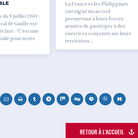
BLE
La France et les Philippines
ont signé un accord
du 9 juillet 1969 :
permettant à leurs forces
al de Gaulle est
armées de participer à des
clare : "C’est une
exercices conjoints sur leurs
tale pour notre
territoires...
RETOUR À L'ACCUEIL