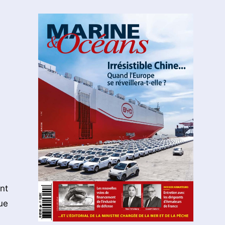
nt
ue