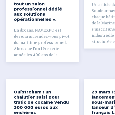
tout un salon
Un article de
professionnel dédié
Soudeur naval Derr
aux solutions
chaque bâti
opérationnelles ».
de la Marine
s’inscrit un
En dix ans, NAVEXPO est
industrielle
devenu un rendez-vous pivot
structurée et
du maritime professionnel.
Alors que l'on fête cette
année les 400 ans de la...
Ouistreham : un
29 mars 1
chalutier saisi pour
lancemen
trafic de cocaïne vendu
sous-mari
300 000 euros aux
lanceur d
enchères
français L