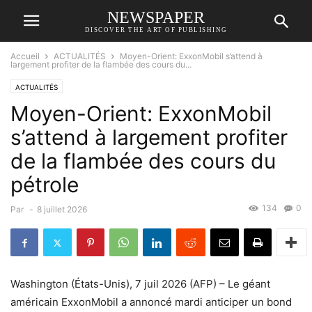
NEWSPAPER
DISCOVER THE ART OF PUBLISHING
Accueil
ACTUALITÉS
Moyen-Orient: ExxonMobil s’attend à
largement profiter de la flambée des cours du...
ACTUALITÉS
Moyen-Orient: ExxonMobil
s’attend à largement profiter
de la flambée des cours du
pétrole
134
0
Par
-
8 juillet 2026
Washington (États-Unis), 7 juil 2026 (AFP) – Le géant
américain ExxonMobil a annoncé mardi anticiper un bond