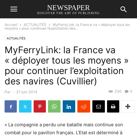
NEWSPAPER
DISCOVER THE ART OF PUBLISHING
Accueil
ACTUALITÉS
MyFerryLink: la France va « déployer tous les
moyens » pour continuer l’exploitation des...
ACTUALITÉS
MyFerryLink: la France va
« déployer tous les moyens »
pour continuer l’exploitation
des navires (Cuvillier)
330
0
Par
-
27 juin 2014
« La compagnie a perdu une bataille mais continue son
combat pour le pavillon français. L’Etat est déterminé à