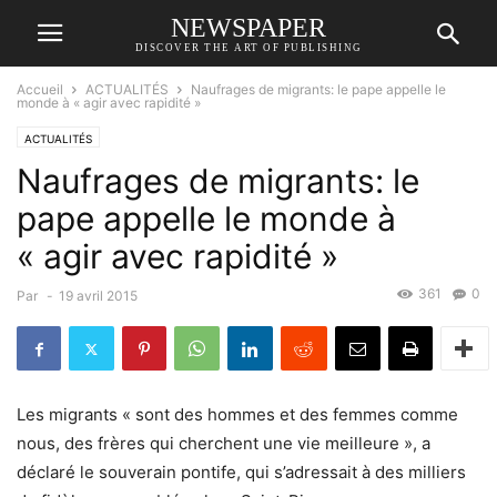
NEWSPAPER
DISCOVER THE ART OF PUBLISHING
Accueil
ACTUALITÉS
Naufrages de migrants: le pape appelle le
monde à « agir avec rapidité »
ACTUALITÉS
Naufrages de migrants: le
pape appelle le monde à
« agir avec rapidité »
361
0
Par
-
19 avril 2015
Les migrants « sont des hommes et des femmes comme
nous, des frères qui cherchent une vie meilleure », a
déclaré le souverain pontife, qui s’adressait à des milliers