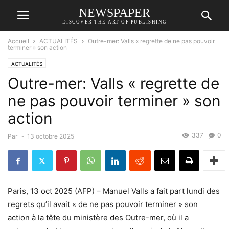
NEWSPAPER
DISCOVER THE ART OF PUBLISHING
Accueil
ACTUALITÉS
Outre-mer: Valls « regrette de ne pas pouvoir
terminer » son action
ACTUALITÉS
Outre-mer: Valls « regrette de
ne pas pouvoir terminer » son
action
337
0
Par
-
13 octobre 2025
Paris, 13 oct 2025 (AFP) – Manuel Valls a fait part lundi des
regrets qu’il avait « de ne pas pouvoir terminer » son
action à la tête du ministère des Outre-mer, où il a