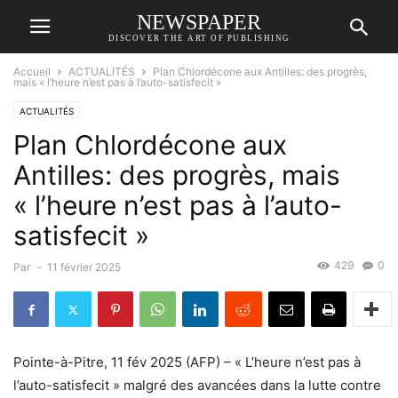
NEWSPAPER
DISCOVER THE ART OF PUBLISHING
Accueil
ACTUALITÉS
Plan Chlordécone aux Antilles: des progrès,
mais « l’heure n’est pas à l’auto-satisfecit »
ACTUALITÉS
Plan Chlordécone aux
Antilles: des progrès, mais
« l’heure n’est pas à l’auto-
satisfecit »
429
0
Par
-
11 février 2025
Pointe-à-Pitre, 11 fév 2025 (AFP) – « L’heure n’est pas à
l’auto-satisfecit » malgré des avancées dans la lutte contre