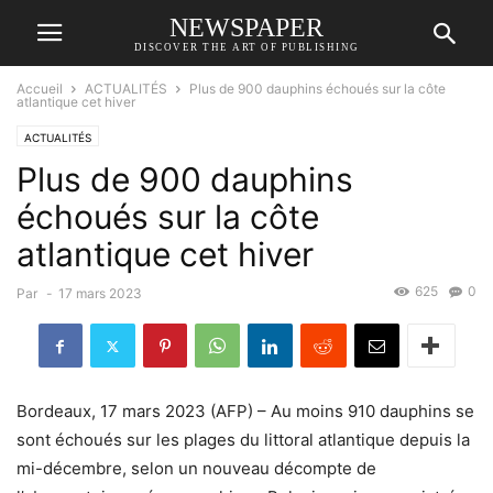
NEWSPAPER
DISCOVER THE ART OF PUBLISHING
Accueil
ACTUALITÉS
Plus de 900 dauphins échoués sur la côte
atlantique cet hiver
ACTUALITÉS
Plus de 900 dauphins
échoués sur la côte
atlantique cet hiver
625
0
Par
-
17 mars 2023
Bordeaux, 17 mars 2023 (AFP) – Au moins 910 dauphins se
sont échoués sur les plages du littoral atlantique depuis la
mi-décembre, selon un nouveau décompte de