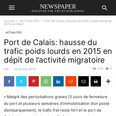
NEWSPAPER
DISCOVER THE ART OF PUBLISHING
Accueil
ACTUALITÉS
Port de Calais: hausse du trafic poids lourds en
2015 en dépit...
ACTUALITÉS
Port de Calais: hausse du
trafic poids lourds en 2015 en
dépit de l’activité migratoire
316
0
Par
-
19 janvier 2016
« Malgré des perturbations graves (3 jours de fermeture
du port et plusieurs semaines d’immobilisation d’un poste
d’embarquement), le trafic fret reste fort et le port de