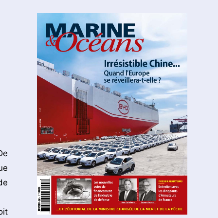
De
ue
de
it