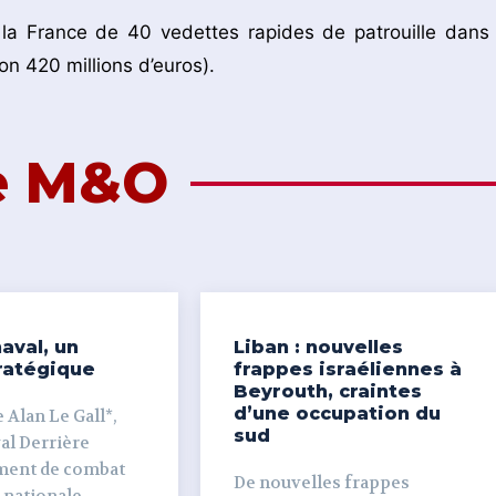
 la France de 40 vedettes rapides de patrouille dans 
on 420 millions d’euros).
de M&O
aval, un
Liban : nouvelles
ratégique
frappes israéliennes à
Beyrouth, craintes
d’une occupation du
 Alan Le Gall*,
sud
ière
ment de combat
De nouvelles frappes