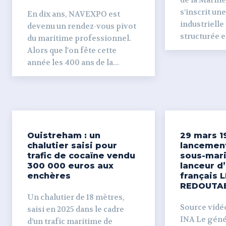
de la Marine
s’inscrit un
En dix ans, NAVEXPO est
industrielle
devenu un rendez-vous pivot
structurée et
du maritime professionnel.
Alors que l'on fête cette
année les 400 ans de la...
Ouistreham : un
29 mars 1
chalutier saisi pour
lancemen
trafic de cocaïne vendu
sous-mari
300 000 euros aux
lanceur d
enchères
français L
REDOUTA
Un chalutier de 18 mètres,
Source vidéo 
saisi en 2025 dans le cadre
INA Le génér
d’un trafic maritime de