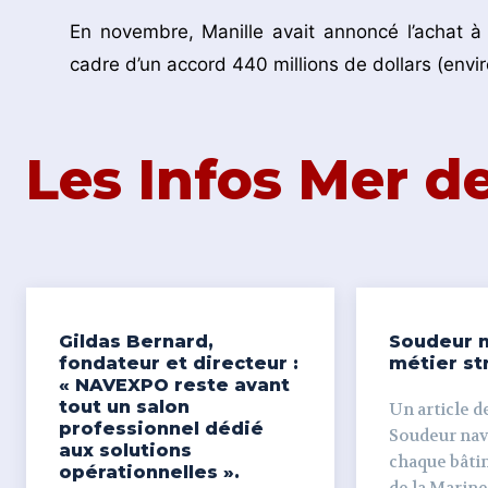
En novembre, Manille avait annoncé l’achat à
cadre d’un accord 440 millions de dollars (envir
Les Infos Mer 
Gildas Bernard,
Soudeur n
fondateur et directeur :
métier st
« NAVEXPO reste avant
tout un salon
Un article de
professionnel dédié
Soudeur naval Derr
aux solutions
chaque bâti
opérationnelles ».