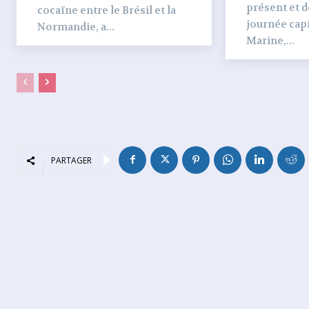
présent et dé
cocaïne entre le Brésil et la
journée capi
Normandie, a...
Marine,...
PARTAGER