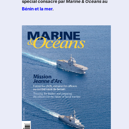
spécial consacré par
Marine & Océans
au
Bénin et la mer
.