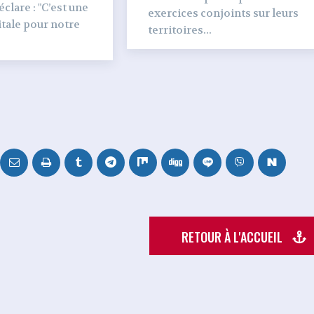
clare : "C’est une
exercices conjoints sur leurs
tale pour notre
territoires...
RETOUR À L'ACCUEIL