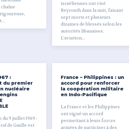
 nationale
israéliennes ont visé
e chaîne
Beyrouth dans la nuit, faisant
 rigoureuse,
sept morts et plusieurs
...
dizaines de blessés selon les
autorités libanaises.
L’aviation...
967 :
France – Philippines : un
t du premier
accord pour renforcer
n nucléaire
la coopération militaire
’engins
en Indo-Pacifique
E
BLE
La France et les Philippines
ont signé un accord
du 9 juillet 1969 :
permettant à leurs forces
al de Gaulle est
armées de participer à des