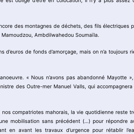
 est obligé d’être en colocation, il n’y a plus assez 
ncore des montagnes de déchets, des fils électriques p
ire de Mamoudzou, Ambdilwahedou Soumaïla.
ns d’euros de fonds d’amorçage, mais on n’a toujours ri
manoeuvre. « Nous n’avons pas abandonné Mayotte »,
ministre des Outre-mer Manuel Valls, qui accompagnera 
nos compatriotes mahorais, la vie quotidienne reste tr
yé une mobilisation sans précédent (…) pour répondre a
nt en avant les travaux d’urgence pour rétablir l’ea