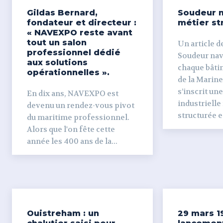
Gildas Bernard,
Soudeur n
fondateur et directeur :
métier st
« NAVEXPO reste avant
tout un salon
Un article de
professionnel dédié
Soudeur naval Derr
aux solutions
chaque bâti
opérationnelles ».
de la Marine
s’inscrit un
En dix ans, NAVEXPO est
industrielle
devenu un rendez-vous pivot
structurée et
du maritime professionnel.
Alors que l'on fête cette
année les 400 ans de la...
Ouistreham : un
29 mars 1