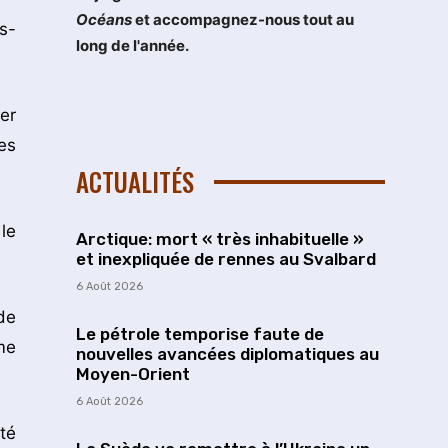
Océans
et accompagnez-nous tout au
s-
long de l'année.
er
es
ACTUALITÉS
le
Arctique: mort « très inhabituelle »
et inexpliquée de rennes au Svalbard
6 Août 2026
de
Le pétrole temporise faute de
me
nouvelles avancées diplomatiques au
Moyen-Orient
6 Août 2026
té