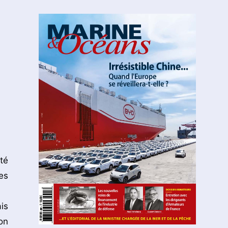
té
es
is
on