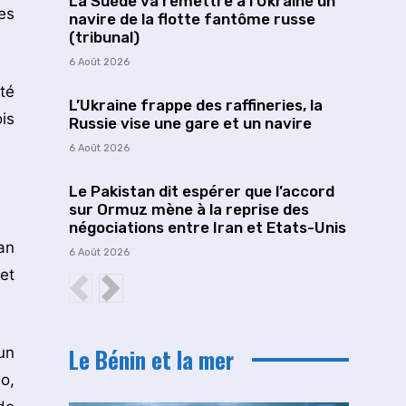
La Suède va remettre à l’Ukraine un
es
navire de la flotte fantôme russe
(tribunal)
6 Août 2026
té
L’Ukraine frappe des raffineries, la
is
Russie vise une gare et un navire
6 Août 2026
Le Pakistan dit espérer que l’accord
sur Ormuz mène à la reprise des
négociations entre Iran et Etats-Unis
an
6 Août 2026
et
Le Bénin et la mer
un
o,