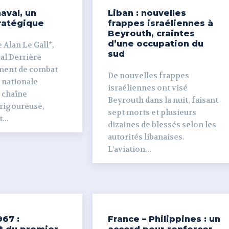
aval, un
Liban : nouvelles
ratégique
frappes israéliennes à
Beyrouth, craintes
d’une occupation du
 Alan Le Gall*,
sud
ière
ment de combat
De nouvelles frappes
 nationale
israéliennes ont visé
e chaîne
Beyrouth dans la nuit, faisant
 rigoureuse,
sept morts et plusieurs
...
dizaines de blessés selon les
autorités libanaises.
L’aviation...
967 :
France – Philippines : un