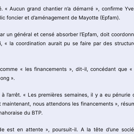
gé. « Aucun grand chantier n’a démarré », confirme Yve
blic foncier et d’aménagement de Mayotte (Epfam).
par un général et censé absorber l’Epfam, doit coordonn
i, « la coordination aurait pu se faire par des structur
t comme « les financements », dit-il, concédant que « 
long ».
 l’arrêt. « Les premières semaines, il y a eu pénurie 
. Et maintenant, nous attendons les financements », résu
 mahoraise du BTP.
 est en attente », poursuit-il. A la tête d’une socié