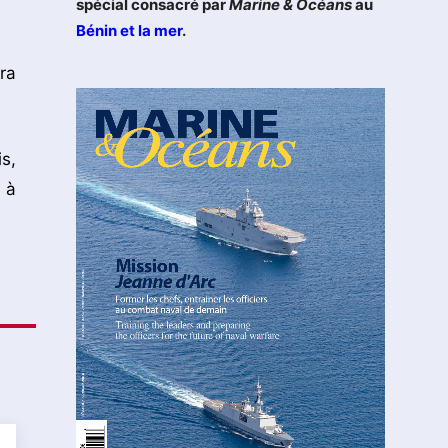
spécial consacré par
Marine & Océans
au
Bénin et la mer
.
ra
s,
 à