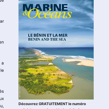
de
ar
en
 a
le
ès
ux
Découvrez GRATUITEMENT le numéro
u,