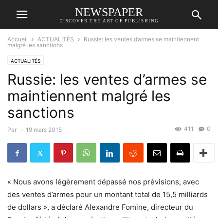
NEWSPAPER
DISCOVER THE ART OF PUBLISHING
Accueil
ACTUALITÉS
Russie: les ventes d’armes se maintiennent
malgré les sanctions
ACTUALITÉS
Russie: les ventes d’armes se
maintiennent malgré les
sanctions
411
0
Par
-
19 mars 2015
« Nous avons légèrement dépassé nos prévisions, avec
des ventes d’armes pour un montant total de 15,5 milliards
de dollars », a déclaré Alexandre Fomine, directeur du