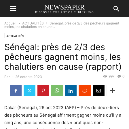
NEWSPAPER
DISCOVER THE ART OF PUBLISHING
Accueil
ACTUALITÉS
Sénégal: près de 2/3 des pêcheurs gagnent
moins, les chalutiers en cause...
ACTUALITÉS
Sénégal: près de 2/3 des
pêcheurs gagnent moins, les
chalutiers en cause (rapport)
997
0
Par
-
26 octobre 2023
Dakar (Sénégal), 26 oct 2023 (AFP) – Près de deux-tiers
des pêcheurs au Sénégal affirment gagner moins qu’il y a
cinq ans, une conséquence des « pratiques non-