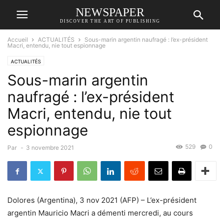
NEWSPAPER
DISCOVER THE ART OF PUBLISHING
Accueil
ACTUALITÉS
Sous-marin argentin naufragé : l’ex-président
Macri, entendu, nie tout espionnage
ACTUALITÉS
Sous-marin argentin
naufragé : l’ex-président
Macri, entendu, nie tout
espionnage
529
0
Par
-
3 novembre 2021
Dolores (Argentina), 3 nov 2021 (AFP) – L’ex-président
argentin Mauricio Macri a démenti mercredi, au cours