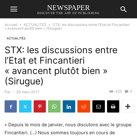
NEWSPAPER
DISCOVER THE ART OF PUBLISHING
Accueil
ACTUALITÉS
STX: les discussions entre l’Etat et Fincantieri
« avancent plutôt bien » (Sirugue)
ACTUALITÉS
STX: les discussions entre
l’Etat et Fincantieri
« avancent plutôt bien »
(Sirugue)
325
0
Par
-
20 mars 2017
« Depuis le mois de janvier, nous discutons avec le groupe
Fincantieri. (…) Nous sommes toujours en cours de