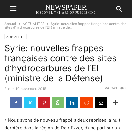
NEWSPAPER
DISCOVER THE ART OF PUBLISHING
Accueil
ACTUALITÉS
Syrie: nouvelles frappes françaises contre des
sites d’hydrocarbures de l’EI (ministre de...
ACTUALITÉS
Syrie: nouvelles frappes
françaises contre des sites
d’hydrocarbures de l’EI
(ministre de la Défense)
341
0
Par
-
10 novembre 2015
« Nous avons de nouveau frappé à deux reprises la nuit
dernière dans la région de Deir Ezzor, d’une part sur un