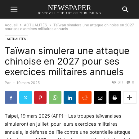
NEWSPAPER
DISCOVER THE ART OF PUBLISHING
Accueil
ACTUALITÉS
Taïwan simulera une attaque chinoise en 2027
pour ses exercices militaires annuels
ACTUALITÉS
Taïwan simulera une attaque
chinoise en 2027 pour ses
exercices militaires annuels
611
0
Par
-
19 mars 2025
Taipei, 19 mars 2025 (AFP) – Les troupes taïwanaises
simuleront en juillet, pour leurs exercices militaires
annuels, la défense de l’île contre une potentielle attaque