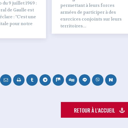
du 9 juillet 1969 :
permettant à leurs forces
al de Gaulle est
armées de participer à des
clare : "C’est une
exercices conjoints sur leurs
tale pour notre
territoires...
RETOUR À L'ACCUEIL