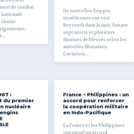
ière
ment de combat
De nouvelles frappes
 nationale
israéliennes ont visé
e chaîne
Beyrouth dans la nuit, faisant
 rigoureuse,
sept morts et plusieurs
...
dizaines de blessés selon les
autorités libanaises.
L’aviation...
967 :
France – Philippines : un
t du premier
accord pour renforcer
n nucléaire
la coopération militaire
’engins
en Indo-Pacifique
E
BLE
La France et les Philippines
ont signé un accord