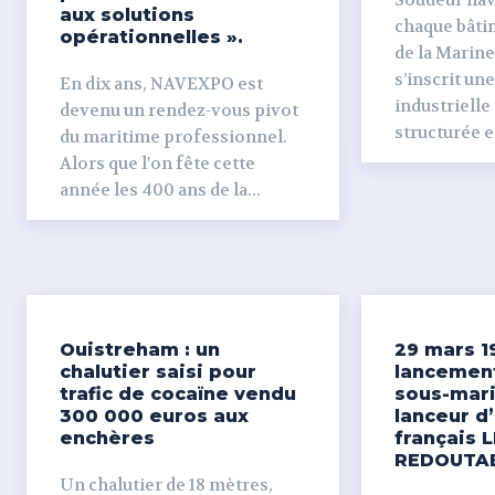
Soudeur naval Derr
aux solutions
chaque bâti
opérationnelles ».
de la Marine
s’inscrit un
En dix ans, NAVEXPO est
industrielle
devenu un rendez-vous pivot
structurée et
du maritime professionnel.
Alors que l'on fête cette
année les 400 ans de la...
Ouistreham : un
29 mars 1
chalutier saisi pour
lancemen
trafic de cocaïne vendu
sous-mari
300 000 euros aux
lanceur d
enchères
français L
REDOUTA
Un chalutier de 18 mètres,