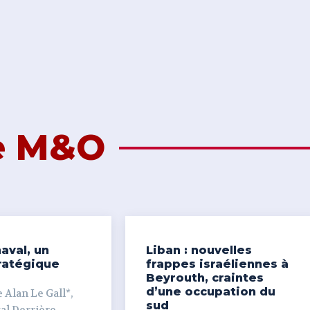
de M&O
aval, un
Liban : nouvelles
ratégique
frappes israéliennes à
Beyrouth, craintes
d’une occupation du
 Alan Le Gall*,
sud