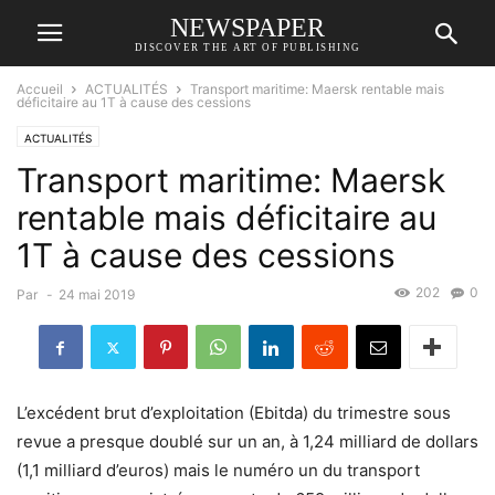
NEWSPAPER
DISCOVER THE ART OF PUBLISHING
Accueil
ACTUALITÉS
Transport maritime: Maersk rentable mais
déficitaire au 1T à cause des cessions
ACTUALITÉS
Transport maritime: Maersk
rentable mais déficitaire au
1T à cause des cessions
202
0
Par
-
24 mai 2019
L’excédent brut d’exploitation (Ebitda) du trimestre sous
revue a presque doublé sur un an, à 1,24 milliard de dollars
(1,1 milliard d’euros) mais le numéro un du transport