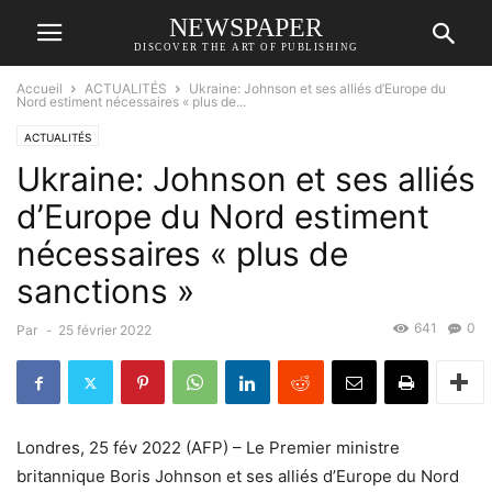
NEWSPAPER
DISCOVER THE ART OF PUBLISHING
Accueil
ACTUALITÉS
Ukraine: Johnson et ses alliés d’Europe du
Nord estiment nécessaires « plus de...
ACTUALITÉS
Ukraine: Johnson et ses alliés
d’Europe du Nord estiment
nécessaires « plus de
sanctions »
641
0
Par
-
25 février 2022
Londres, 25 fév 2022 (AFP) – Le Premier ministre
britannique Boris Johnson et ses alliés d’Europe du Nord