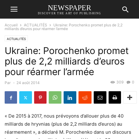
NEWSPAPER
DISCOVER THE ART OF PUBLISHING
Accueil
ACTUALITÉS
Ukraine: Porochenko promet plus de 2,2
milliards d’euros pour réarmer l’armée
ACTUALITÉS
Ukraine: Porochenko promet
plus de 2,2 milliards d’euros
pour réarmer l’armée
309
0
Par
-
24 août 2014
« De 2015 à 2017, nous prévoyons d’allouer plus de 40
milliards de hryvnias (plus de 2,2 milliards d’euros) au
réarmement », a déclaré M. Porochenko dans un discours