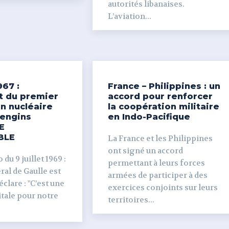
autorités libanaises.
L’aviation...
967 :
France – Philippines : un
t du premier
accord pour renforcer
n nucléaire
la coopération militaire
’engins
en Indo-Pacifique
E
BLE
La France et les Philippines
ont signé un accord
du 9 juillet 1969 :
permettant à leurs forces
al de Gaulle est
armées de participer à des
clare : "C’est une
exercices conjoints sur leurs
tale pour notre
territoires...