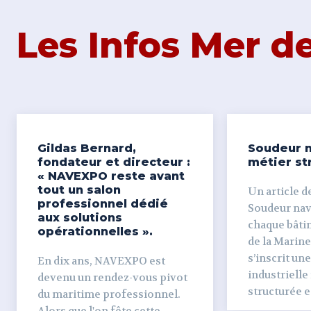
Les Infos Mer 
Gildas Bernard,
Soudeur n
fondateur et directeur :
métier st
« NAVEXPO reste avant
tout un salon
Un article de
professionnel dédié
Soudeur naval Derr
aux solutions
chaque bâti
opérationnelles ».
de la Marine
s’inscrit un
En dix ans, NAVEXPO est
industrielle
devenu un rendez-vous pivot
structurée et
du maritime professionnel.