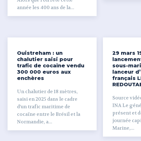
Alors que l'on fête cette
année les 400 ans de la...
Ouistreham : un
29 mars 1
chalutier saisi pour
lancemen
trafic de cocaïne vendu
sous-mari
300 000 euros aux
lanceur d
enchères
français L
REDOUTA
Un chalutier de 18 mètres,
Source vidéo 
saisi en 2025 dans le cadre
INA Le génér
d’un trafic maritime de
présent et dé
cocaïne entre le Brésil et la
journée capi
Normandie, a...
Marine,...