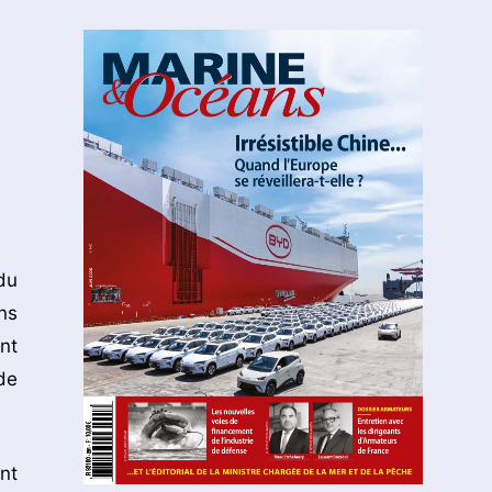
du
ns
nt
de
nt