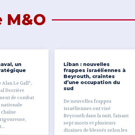
de M&O
aval, un
Liban : nouvelles
ratégique
frappes israéliennes à
Beyrouth, craintes
d’une occupation du
 Alan Le Gall*,
sud
ière
ment de combat
De nouvelles frappes
 nationale
israéliennes ont visé
e chaîne
Beyrouth dans la nuit, faisant
 rigoureuse,
sept morts et plusieurs
...
dizaines de blessés selon les