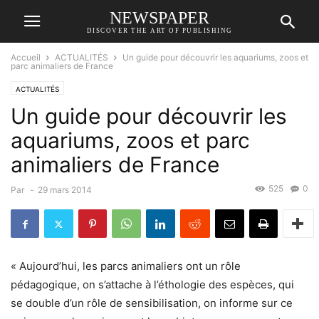
NEWSPAPER
DISCOVER THE ART OF PUBLISHING
Accueil
ACTUALITÉS
Un guide pour découvrir les aquariums, zoos et
parc animaliers de France
ACTUALITÉS
Un guide pour découvrir les
aquariums, zoos et parc
animaliers de France
525
0
Par
-
29 mars 2014
« Aujourd’hui, les parcs animaliers ont un rôle
pédagogique, on s’attache à l’éthologie des espèces, qui
se double d’un rôle de sensibilisation, on informe sur ce