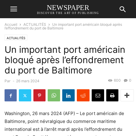
NEWSPAPER
DISCOVER THE ART OF PUBLISHING
Accueil
ACTUALITÉS
Un important port américain bloqué après
l’effondrement du port de Baltimore
ACTUALITÉS
Un important port américain
bloqué après l’effondrement
du port de Baltimore
600
0
Par
-
26 mars 2024
Washington, 26 mars 2024 (AFP) – Le port américain de
Baltimore, point névralgique du commerce maritime
international est à l’arrêt mardi après l’effondrement du