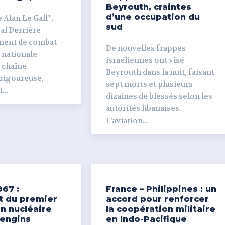
Beyrouth, craintes
d’une occupation du
 Alan Le Gall*,
sud
ière
ment de combat
De nouvelles frappes
 nationale
israéliennes ont visé
e chaîne
Beyrouth dans la nuit, faisant
 rigoureuse,
sept morts et plusieurs
...
dizaines de blessés selon les
autorités libanaises.
L’aviation...
967 :
France – Philippines : un
t du premier
accord pour renforcer
n nucléaire
la coopération militaire
’engins
en Indo-Pacifique