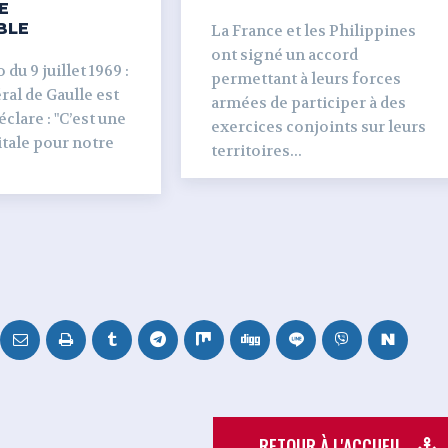
E
BLE
La France et les Philippines
ont signé un accord
du 9 juillet 1969 :
permettant à leurs forces
al de Gaulle est
armées de participer à des
clare : "C’est une
exercices conjoints sur leurs
tale pour notre
territoires...
RETOUR À L'ACCUEIL