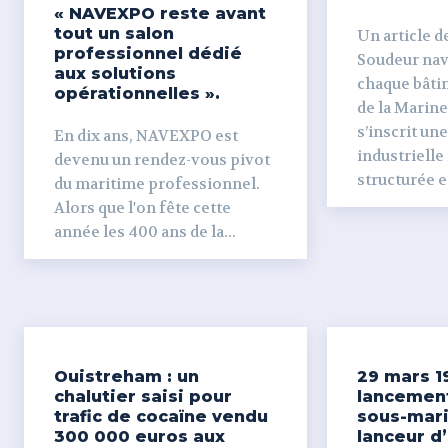
« NAVEXPO reste avant
tout un salon
Un article de
professionnel dédié
Soudeur naval Derr
aux solutions
chaque bâti
opérationnelles ».
de la Marine
s’inscrit un
En dix ans, NAVEXPO est
industrielle
devenu un rendez-vous pivot
structurée et
du maritime professionnel.
Alors que l'on fête cette
année les 400 ans de la...
Ouistreham : un
29 mars 1
chalutier saisi pour
lancemen
trafic de cocaïne vendu
sous-mari
300 000 euros aux
lanceur d