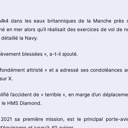
in Mk4 dans les eaux britanniques de la Manche près 
mé en mer alors qu’il réalisait des exercices de vol de nu
détaillé la Navy.
ièvement blessées », a-t-il ajouté.
rofondément attristé » et a adressé ses condoléances a
sur X.
ifié l’accident de « terrible », en marge d’un déplaceme
h, le HMS Diamond.
021 sa première mission, est le principal porte-avi
d’équipages et jusqu’à 40 avions.