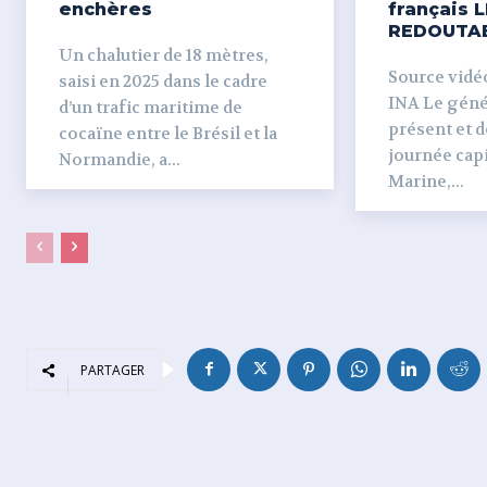
enchères
français L
REDOUTA
Un chalutier de 18 mètres,
Source vidéo 
saisi en 2025 dans le cadre
INA Le génér
d’un trafic maritime de
présent et dé
cocaïne entre le Brésil et la
journée capi
Normandie, a...
Marine,...
PARTAGER