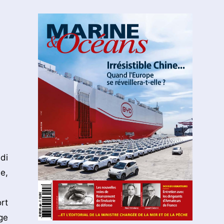
di
e,
rt
ge