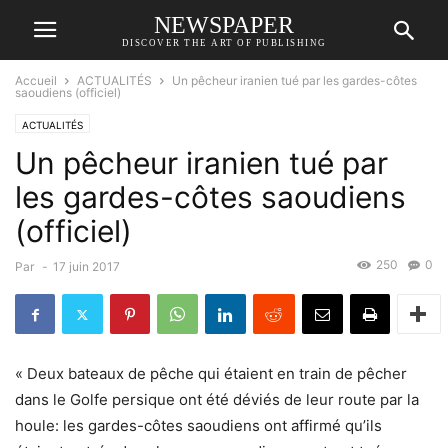
NEWSPAPER
DISCOVER THE ART OF PUBLISHING
Accueil
ACTUALITÉS
Un pêcheur iranien tué par les gardes-côtes
saoudiens (officiel)
ACTUALITÉS
Un pêcheur iranien tué par
les gardes-côtes saoudiens
(officiel)
250
0
Par
-
17 juin 2017
« Deux bateaux de pêche qui étaient en train de pêcher
dans le Golfe persique ont été déviés de leur route par la
houle: les gardes-côtes saoudiens ont affirmé qu’ils