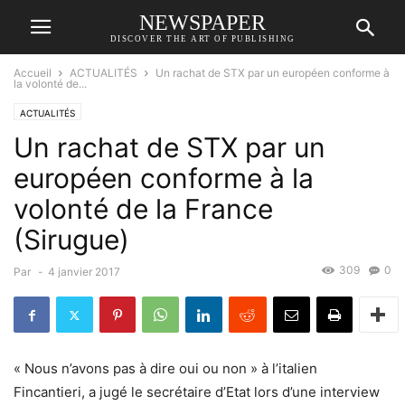
NEWSPAPER
DISCOVER THE ART OF PUBLISHING
Accueil
ACTUALITÉS
Un rachat de STX par un européen conforme à
la volonté de...
ACTUALITÉS
Un rachat de STX par un
européen conforme à la
volonté de la France
(Sirugue)
309
0
Par
-
4 janvier 2017
« Nous n’avons pas à dire oui ou non » à l’italien
Fincantieri, a jugé le secrétaire d’Etat lors d’une interview