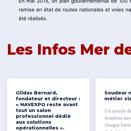
En mai 2015, un plan gouvernemental de 100 mi
remise en état de routes nationales et voies na
été réalisés.
Les Infos Mer 
Gildas Bernard,
Soudeur n
fondateur et directeur :
métier st
« NAVEXPO reste avant
tout un salon
Un article de
professionnel dédié
Soudeur naval Derr
aux solutions
chaque bâti
opérationnelles ».