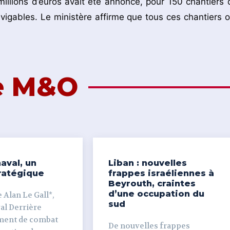
llions d’euros avait été annoncé, pour 150 chantiers 
vigables. Le ministère affirme que tous ces chantiers o
de M&O
aval, un
Liban : nouvelles
ratégique
frappes israéliennes à
Beyrouth, craintes
d’une occupation du
 Alan Le Gall*,
sud
ière
ment de combat
De nouvelles frappes