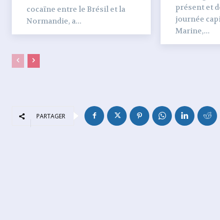
présent et dé
cocaïne entre le Brésil et la
journée capi
Normandie, a...
Marine,...
PARTAGER