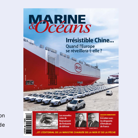
on
de