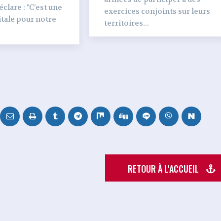
clare : "C’est une
exercices conjoints sur leurs
tale pour notre
territoires...
RETOUR À L'ACCUEIL