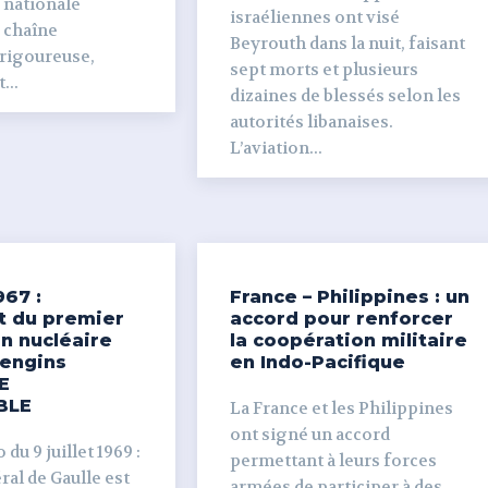
 nationale
israéliennes ont visé
e chaîne
Beyrouth dans la nuit, faisant
 rigoureuse,
sept morts et plusieurs
...
dizaines de blessés selon les
autorités libanaises.
L’aviation...
967 :
France – Philippines : un
t du premier
accord pour renforcer
n nucléaire
la coopération militaire
’engins
en Indo-Pacifique
E
BLE
La France et les Philippines
ont signé un accord
du 9 juillet 1969 :
permettant à leurs forces
al de Gaulle est
armées de participer à des