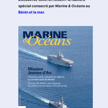
spécial consacré par
Marine & Océans
au
Bénin et la mer
.