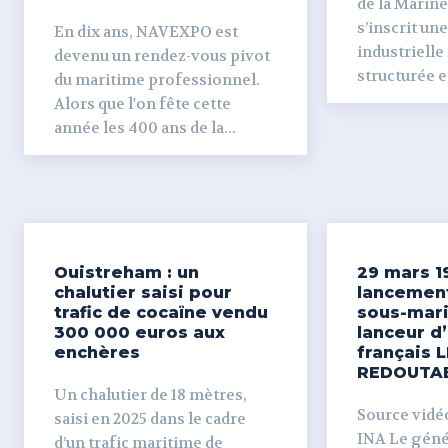
de la Marine
s’inscrit un
En dix ans, NAVEXPO est
industrielle
devenu un rendez-vous pivot
structurée et
du maritime professionnel.
Alors que l'on fête cette
année les 400 ans de la...
Ouistreham : un
29 mars 1
chalutier saisi pour
lancemen
trafic de cocaïne vendu
sous-mari
300 000 euros aux
lanceur d
enchères
français L
REDOUTA
Un chalutier de 18 mètres,
Source vidéo 
saisi en 2025 dans le cadre
INA Le génér
d’un trafic maritime de