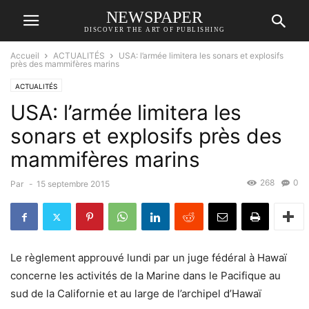
NEWSPAPER
DISCOVER THE ART OF PUBLISHING
Accueil
ACTUALITÉS
USA: l’armée limitera les sonars et explosifs
près des mammifères marins
ACTUALITÉS
USA: l’armée limitera les
sonars et explosifs près des
mammifères marins
268
0
Par
-
15 septembre 2015
Le règlement approuvé lundi par un juge fédéral à Hawaï
concerne les activités de la Marine dans le Pacifique au
sud de la Californie et au large de l’archipel d’Hawaï