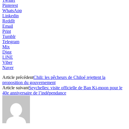
Twitter
Pinterest
WhatsApp
Linkedin
ReddIt
Email
Print
Tumblr
Telegram
Mix
Digg
LINE
Viber
Naver
Article précédent
Chili: les pêcheurs de Chiloé rejettent la
proposition du gouvernement
Article suivant
Seychelles: visite officielle de Ban Ki-moon pour le
40e anniversaire de l’indépendance