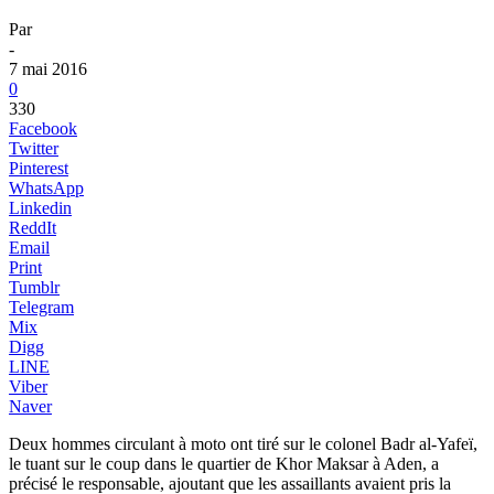
Par
-
7 mai 2016
0
330
Facebook
Twitter
Pinterest
WhatsApp
Linkedin
ReddIt
Email
Print
Tumblr
Telegram
Mix
Digg
LINE
Viber
Naver
Deux hommes circulant à moto ont tiré sur le colonel Badr al-Yafeï,
le tuant sur le coup dans le quartier de Khor Maksar à Aden, a
précisé le responsable, ajoutant que les assaillants avaient pris la