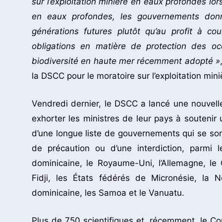
sur l’exploitation minière en eaux profondes lors
en eaux profondes, les gouvernements donn
générations futures plutôt qu’au profit à cou
obligations en matière de protection des oc
biodiversité en haute mer récemment adopté »
la DSCC pour le moratoire sur l’exploitation min
Vendredi dernier, le DSCC a lancé une nouvel
exhorter les ministres de leur pays à soutenir u
d’une longue liste de gouvernements qui se son
de précaution ou d’une interdiction, parmi l
dominicaine, le Royaume-Uni, l’Allemagne, le Ch
Fidji, les États fédérés de Micronésie, la 
dominicaine, les Samoa et le Vanuatu.
Plus de 750 scientifiques et, récemment, le Co