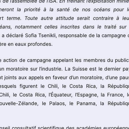
 de l’assemblée de l’ISA. En freinant l’exploitation miniè
eront la priorité à la santé de nos océans pour l
rt terme. Toute autre attitude serait contraire à leu
éans, notamment celles inscrites dans le traité sur 
, a déclaré Sofia Tsenikli, responsable de la campagne 
ière en eaux profondes.
le action de campagne appelant les membres du public
n moratoire sur l’industrie. La Suisse est le dernier pa
t joints aux appels en faveur d’un moratoire, d’une pau
esquels figurent le Chili, le Costa Rica, la Républiq
ili, le Costa Rica, l’Équateur, l’Espagne, la France, l
Nouvelle-Zélande, le Palaos, le Panama, la Républiq
nseil consultatif scientifique des académies européenn