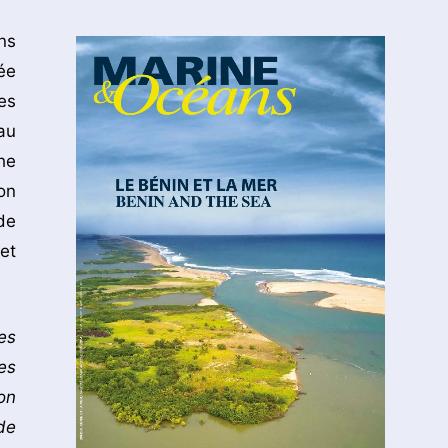
ns
ée
es
au
he
on
de
et
es
es
on
de