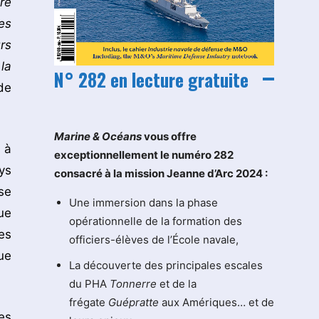
re
es
rs
la
N° 282 en lecture gratuite
de
M
arine & Océans
vous offre
 à
exceptionnellement le numéro 282
ys
consacré à la mission Jeanne d’Arc 2024 :
se
Une immersion dans la phase
ue
opérationnelle de la formation des
es
officiers-élèves de l’École navale,
ue
La découverte des principales escales
du PHA
Tonnerre
et de la
frégate
Guépratte
aux Amériques… et de
es