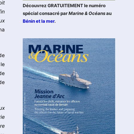
it
Découvrez GRATUITEMENT le numéro
in
spécial consacré par
Marine & Océans
au
ux
Bénin et la mer
.
ma
de
le
de
de
ux
ie
re