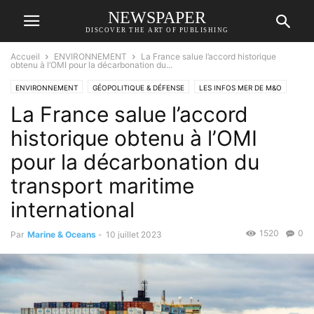
NEWSPAPER
DISCOVER THE ART OF PUBLISHING
Accueil
ENVIRONNEMENT
La France salue l’accord historique
obtenu à l’OMI pour la décarbonation du...
ENVIRONNEMENT
GÉOPOLITIQUE & DÉFENSE
LES INFOS MER DE M&O
La France salue l’accord
historique obtenu à l’OMI
pour la décarbonation du
transport maritime
international
1520
0
Par
Marine & Oceans
-
10 juillet 2023