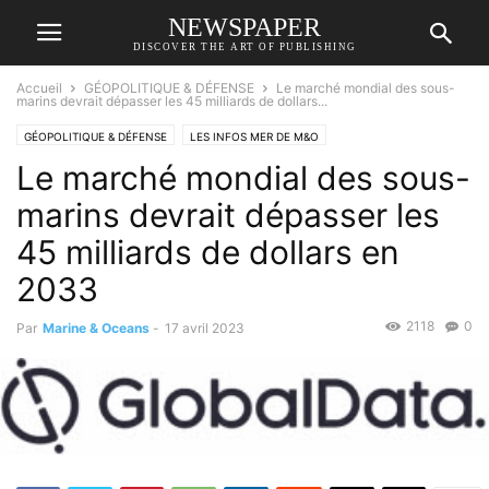
NEWSPAPER
DISCOVER THE ART OF PUBLISHING
Accueil
GÉOPOLITIQUE & DÉFENSE
Le marché mondial des sous-
marins devrait dépasser les 45 milliards de dollars...
GÉOPOLITIQUE & DÉFENSE
LES INFOS MER DE M&O
Le marché mondial des sous-
marins devrait dépasser les
45 milliards de dollars en
2033
2118
0
Par
Marine & Oceans
-
17 avril 2023