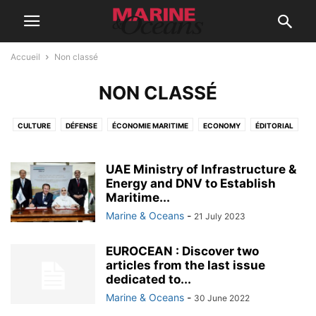
Accueil
Non classé
NON CLASSÉ
CULTURE
DÉFENSE
ÉCONOMIE MARITIME
ECONOMY
ÉDITORIAL
ENVIRONMENT
ENVIRONNEMENT
FREE ARTICLES FROM PREVIOUS ISSUES
GEOPOLITIC & DEFENCE
UAE Ministry of Infrastructure &
GÉOPOLITIQUE
HISTORY & HERITAGE
Energy and DNV to Establish
INDUSTRIES-TECHNOLOGIES
Maritime...
INFOS M&O
INNOVATION
LA REVUE
NEWS
NON CLASSÉ
Marine & Oceans
-
21 July 2023
PODCAST
SAILING & TRIPS
SELECTION OF THE CURRENT ISSUE
TRIPS & DISCOVERIES
EUROCEAN : Discover two
articles from the last issue
dedicated to...
Marine & Oceans
-
30 June 2022