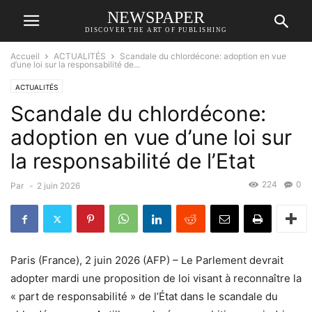
NEWSPAPER
DISCOVER THE ART OF PUBLISHING
Accueil
ACTUALITÉS
Scandale du chlordécone: adoption en vue
d’une loi sur la responsabilité de...
ACTUALITÉS
Scandale du chlordécone:
adoption en vue d’une loi sur
la responsabilité de l’Etat
224
0
Par
-
2 juin 2026
Paris (France), 2 juin 2026 (AFP) – Le Parlement devrait
adopter mardi une proposition de loi visant à reconnaître la
« part de responsabilité » de l’État dans le scandale du