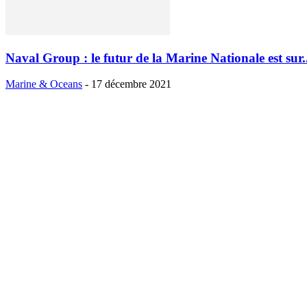
Naval Group : le futur de la Marine Nationale est sur..
Marine & Oceans
-
17 décembre 2021
A PROPOS
La revue trimestrielle
MARINE & OCÉANS
est éditée par la
"Socié
Nouvelle des Éditions Marine et Océans"
. Elle a pour objectif de sensi
grand public aux principaux enjeux géopolitiques, économiques et
environnementaux des mers et des océans. Informer et expliquer sont 
mots des contenus proposés destinés à favoriser la compréhension d’u
fragile. Même si plus de 90% des échanges se font par voies maritimes
et les océans ne sont pas dédiés qu'aux échanges. Les ressources qu'ils
sont à l'origine de nouvelles ambitions et, peut-être demain, de nouvel
confrontations.