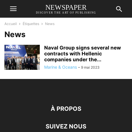
NEWSPAPER
DISCOVER THE ART OF PUBLISHING
Accueil
Étiquettes
News
News
Naval Group signs several new
contracts with Hellenic
companies under the...
Marine & Oceans
-
9 mai 2023
À PROPOS
SUIVEZ NOUS