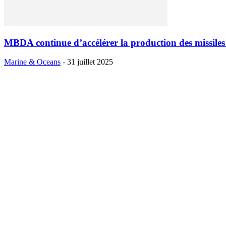
MBDA continue d’accélérer la production des missil
Marine & Oceans
-
31 juillet 2025
A PROPOS
La revue trimestrielle
MARINE & OCÉANS
est éditée par la
"Socié
Nouvelle des Éditions Marine et Océans"
. Elle a pour objectif de sensi
grand public aux principaux enjeux géopolitiques, économiques et
environnementaux des mers et des océans. Informer et expliquer sont 
mots des contenus proposés destinés à favoriser la compréhension d’u
fragile. Même si plus de 90% des échanges se font par voies maritimes
et les océans ne sont pas dédiés qu'aux échanges. Les ressources qu'ils
sont à l'origine de nouvelles ambitions et, peut-être demain, de nouvel
confrontations.