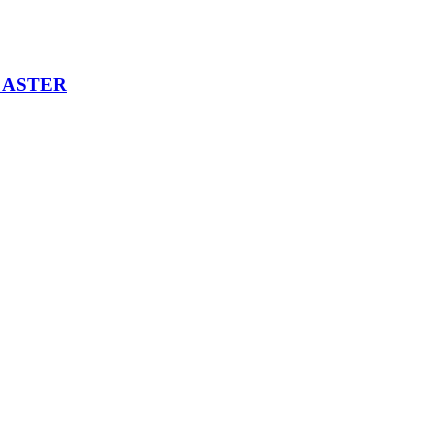
es ASTER
té
biliser le
les maîtres
n milieu
, les mers
 recèlent
les