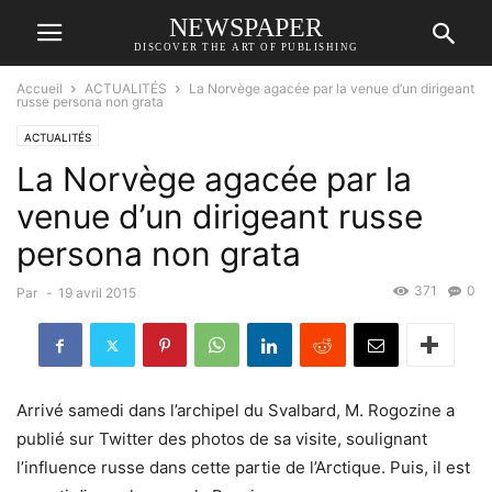
NEWSPAPER
DISCOVER THE ART OF PUBLISHING
Accueil
ACTUALITÉS
La Norvège agacée par la venue d’un dirigeant
russe persona non grata
ACTUALITÉS
La Norvège agacée par la
venue d’un dirigeant russe
persona non grata
371
0
Par
-
19 avril 2015
Arrivé samedi dans l’archipel du Svalbard, M. Rogozine a
publié sur Twitter des photos de sa visite, soulignant
l’influence russe dans cette partie de l’Arctique. Puis, il est