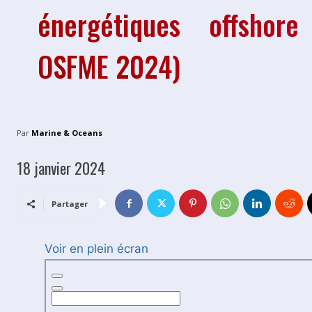
énergétiques offshore
OSFME 2024)
Par
Marine & Oceans
18 janvier 2024
Partager
Voir en plein écran
A
l
l