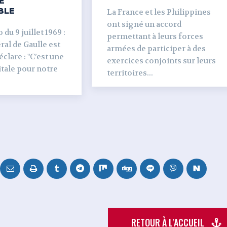
E
BLE
La France et les Philippines
ont signé un accord
du 9 juillet 1969 :
permettant à leurs forces
al de Gaulle est
armées de participer à des
clare : "C’est une
exercices conjoints sur leurs
tale pour notre
territoires...
RETOUR À L'ACCUEIL