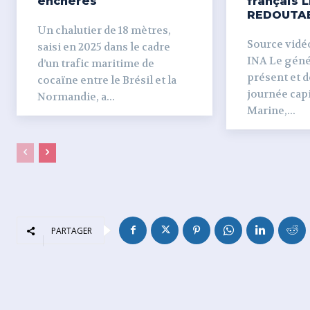
enchères
français L
REDOUTA
Un chalutier de 18 mètres,
Source vidéo 
saisi en 2025 dans le cadre
INA Le génér
d’un trafic maritime de
présent et dé
cocaïne entre le Brésil et la
journée capi
Normandie, a...
Marine,...
PARTAGER