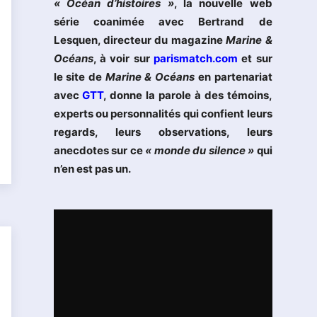
« Océan d’histoires »
, la nouvelle web
série coanimée avec Bertrand de
Lesquen, directeur du magazine
Marine &
Océans
, à voir sur
parismatch.com
et sur
le site de
Marine & Océans
en partenariat
avec
GTT
, donne la parole à des témoins,
experts ou personnalités qui confient leurs
regards, leurs observations, leurs
anecdotes sur ce
« monde du silence »
qui
n’en est pas un.