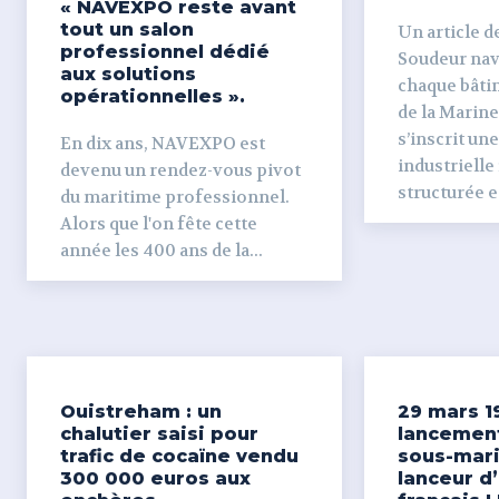
« NAVEXPO reste avant
tout un salon
Un article de
professionnel dédié
Soudeur naval Derr
aux solutions
chaque bâti
opérationnelles ».
de la Marine
s’inscrit un
En dix ans, NAVEXPO est
industrielle
devenu un rendez-vous pivot
structurée et
du maritime professionnel.
Alors que l'on fête cette
année les 400 ans de la...
Ouistreham : un
29 mars 1
chalutier saisi pour
lancemen
trafic de cocaïne vendu
sous-mari
300 000 euros aux
lanceur d