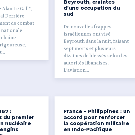
Beyrouth, craintes
d’une occupation du
 Alan Le Gall*,
sud
ière
ment de combat
De nouvelles frappes
 nationale
israéliennes ont visé
e chaîne
Beyrouth dans la nuit, faisant
 rigoureuse,
sept morts et plusieurs
...
dizaines de blessés selon les
autorités libanaises.
L’aviation...
967 :
France – Philippines : un
t du premier
accord pour renforcer
n nucléaire
la coopération militaire
’engins
en Indo-Pacifique