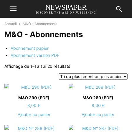
NEWSPAPER
DISCOVER THE ART OF PUBLISHING
Accueil
M&O - Abonnements
M&O - Abonnements
Abonnement papier
Abonnement version PDF
Trié
Affichage de 1–16 sur 20 résultats
du
plus
récent
au
plus
M&O 290 (PDF)
M&O 289 (PDF)
ancien
8,00
€
8,00
€
Ajouter au panier
Ajouter au panier