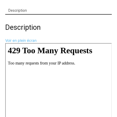
(PDF)
Description
Description
Voir en plein écran
Aller
au
contenu
PDF