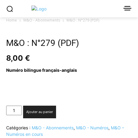
Home
M&O - Abonnements
M&O : N°279 (PDF)
M&O : N°279 (PDF)
8,00
€
Numéro bilingue français-anglais
quantité
Ajouter au panier
de
M&O
Catégories :
M&O - Abonnements
,
M&O - Numéros
,
M&O –
:
Numéros en cours
N°279