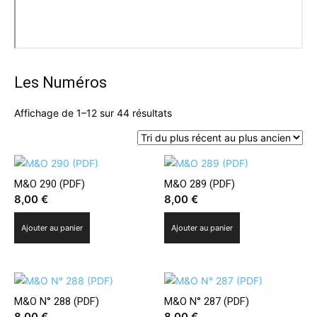
Les Numéros
Trié
Affichage de 1–12 sur 44 résultats
du
plus
récent
au
M&O 290 (PDF)
M&O 289 (PDF)
plus
8,00
€
8,00
€
ancien
Ajouter au panier
Ajouter au panier
M&O N° 288 (PDF)
M&O N° 287 (PDF)
8,00
€
8,00
€