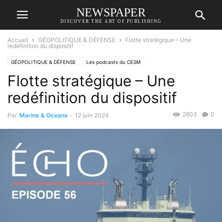
NEWSPAPER
DISCOVER THE ART OF PUBLISHING
Accueil
GÉOPOLITIQUE & DÉFENSE
Flotte stratégique – Une
redéfinition du dispositif
GÉOPOLITIQUE & DÉFENSE
Les podcasts du CESM
Flotte stratégique – Une
redéfinition du dispositif
2603
0
Par
Marine & Oceans
-
12 juin 2024