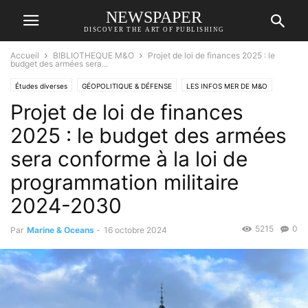
NEWSPAPER
DISCOVER THE ART OF PUBLISHING
Accueil
BIBLIOTHEQUE M&O
Projet de loi de finances 2025 : le
budget des armées sera...
Études diverses
GÉOPOLITIQUE & DÉFENSE
LES INFOS MER DE M&O
Projet de loi de finances
2025 : le budget des armées
sera conforme à la loi de
programmation militaire
2024-2030
5215
0
Par
Marine & Oceans
-
16 octobre 2024